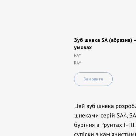
Зуб шнека SA (абразив) 
умовах
RAY
RAY
Замовити
Цей зуб шнека розроб
шнеками серій SA4, SA
буріння в ґрунтах I–II
супіски з кам'янистим