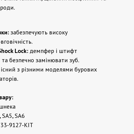
роди.
ки:
забезпечують високу
вговічність.
hock Lock:
демпфер і штифт
та безпечно замінювати зуб.
існий з різними моделями бурових
аторів.
вару:
 шнека
, SA5, SA6
33-9127-KIT