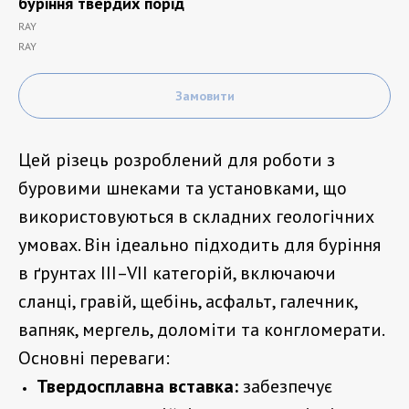
буріння твердих порід
RAY
RAY
Замовити
Цей різець розроблений для роботи з
буровими шнеками та установками, що
використовуються в складних геологічних
умовах. Він ідеально підходить для буріння
в ґрунтах III–VII категорій, включаючи
сланці, гравій, щебінь, асфальт, галечник,
вапняк, мергель, доломіти та конгломерати.
Основні переваги:
Твердосплавна вставка:
забезпечує