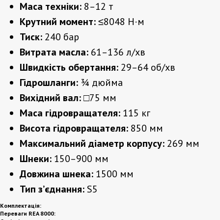
Маса техніки:
8–12 т
Крутний момент:
≤8048 Н·м
Тиск:
240 бар
Витрата масла:
61–136 л/хв
Швидкість обертання:
29–64 об/хв
Гідрошланги:
¾ дюйма
Вихідний вал:
□75 мм
Маса гідровращателя:
115 кг
Висота гідровращателя:
850 мм
Максимальний діаметр корпусу:
269 мм
Шнеки:
150–900 мм
Довжина шнека:
1500 мм
Тип з’єднання:
S5
Комплектація:
Переваги REA 8000: