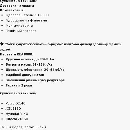
Сумісність з технікою:
Доставка та оплата
Комплектація:
Гідровращатель REA 8000
Гідрошланги з фітингами
Монтажна плита
Технічний паспорт
🛠️
Шнеки купуються окремо — підберемо потрібний діаметр і довжину під ваші
задачі.
Переваги REA 8000:
Крутний момент до 8048 Н·м
Витрата масла: 61–136 л/хв
Швидкість обертання: 29–64 об/хв
Надійний двигун Eaton
Зменшений рівень шуму редуктора
Гарантія 2 роки
Сумісність з технікою:
Volvo EC140
JCB JS130
Hyundai R140
Hitachi ZX130
Та інші моделі вагою 8–12 т