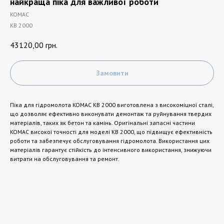
найкраща піка для важливої ​​роботи
KOMAC
KB 2000
43120,00
грн.
Замовити
Піка для гідромолота KOMAC KB 2000 виготовлена ​​з високоміцної сталі,
що дозволяє ефективно виконувати демонтаж та руйнування твердих
матеріалів, таких як бетон та камінь. Оригінальні запасні частини
KOMAC високої точності для моделі KB 2000, що підвищує ефективність
роботи та забезпечує обслуговування гідромолота. Використання цих
матеріалів гарантує стійкість до інтенсивного використання, знижуючи
витрати на обслуговування та ремонт.