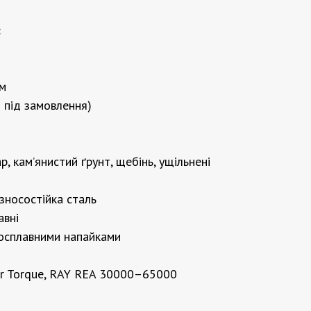
:
мм
 під замовлення)
р, кам’янистий ґрунт, щебінь, ущільнені
зносостійка сталь
авні
досплавними напайками
ger Torque, RAY REA 30000–65000