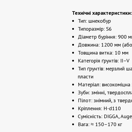
Технічні характеристики
Тип: шнекобур
Типоразмір: S6
Діаметр буріння: 900 
Довжина: 1200 мм (або
Товщина витка: 10 мм
Категорія ґрунтів: II–V
Тип ґрунтів: мерзлий ша
пласти
Матеріал: високоміцна 
Зуби: змінні, твердоспл
Пілот: знімний, з твер
Кріплення: H-d110
Сумісність: DIGGA, Au
Вага: ≈ 150–170 кг