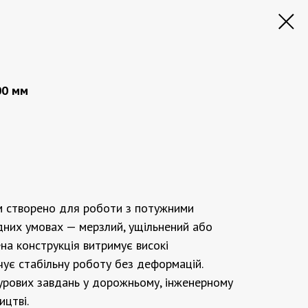
00 мм
 створено для роботи з потужними
дних умовах — мерзлий, ущільнений або
ена конструкція витримує високі
ує стабільну роботу без деформацій.
урових завдань у дорожньому, інженерному
цтві.