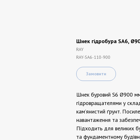
Шнек гідробура SA6, Ø9
RAY
RAY-SA6-110-900
Замовити
Шнек буровий S6 Ø900 мм
гідровращателями у скла
кам’янистий ґрунт. Посил
навантаження та забезпеч
Підходить для великих б
та фундаментному будівни