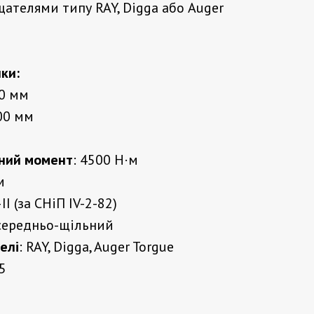
щателями типу RAY, Digga або Auger
ки:
50 мм
00 мм
ний момент
: 4500 Н·м
м
–II (за СНіП IV-2-82)
 середньо-щільний
елі
: RAY, Digga, Auger Torgue
5