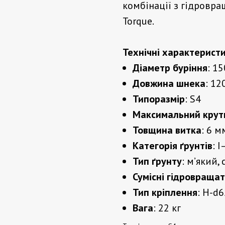
комбінації з гідровра
Torque.
Технічні характеристи
Діаметр буріння
: 1
Довжина шнека
: 12
Типоразмір
: S4
Максимальний крут
Товщина витка
: 6 м
Категорія ґрунтів
: I
Тип ґрунту
: м’який,
Сумісні гідровращат
Тип кріплення
: H-d6
Вага
: 22 кг