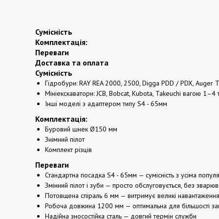
Сумісність
Комплектація:
Переваги
Доставка та оплата
Сумісність
Гідробури: RAY REA 2000, 2500, Digga PDD / PDX, Auger
Мініекскаватори: JCB, Bobcat, Kubota, Takeuchi вагою 1–4 
Інші моделі з адаптером типу S4 - 65мм
Комплектація:
Буровий шнек Ø150 мм
Знімний пілот
Комплект різців
Переваги
Стандартна посадка S4 - 65мм — сумісність з усіма поп
Змінний пілот і зуби — просто обслуговується, без зварю
Потовщена спіраль 6 мм — витримує великі навантаженн
Робоча довжина 1200 мм — оптимальна для більшості за
Надійна зносостійка сталь — довгий термін служби