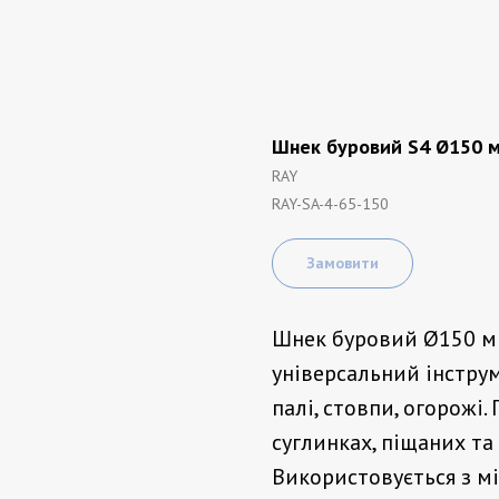
Шнек буровий S4 Ø150 м
RAY
RAY-SA-4-65-150
Замовити
Шнек буровий Ø150 мм
універсальний інструм
палі, стовпи, огорожі.
суглинках, піщаних та
Використовується з мі