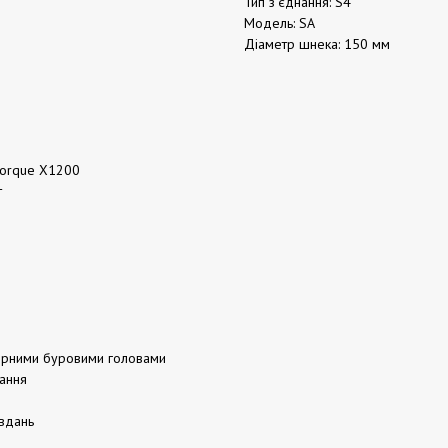
Тип з'єднання: S4
Модель: SA
Діаметр шнека: 150 мм
 Torque X1200
т
улярними буровими головами
вання
я
вдань