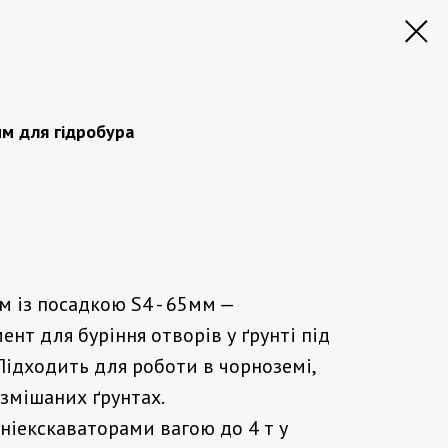
м для гідробура
 із посадкою S4 - 65мм —
ент для буріння отворів у ґрунті під
 Підходить для роботи в чорноземі,
 змішаних ґрунтах.
ніекскаваторами вагою до 4 т у