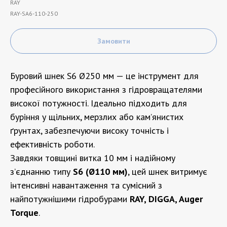
RAY
RAY-SA6-110-250
Замовити
Буровий шнек S6 Ø250 мм — це інструмент для
професійного використання з гідровращателями
високої потужності. Ідеально підходить для
буріння у щільних, мерзлих або кам’янистих
ґрунтах, забезпечуючи високу точність і
ефективність роботи.
Завдяки товщині витка 10 мм і надійному
з’єднанню типу
S6 (Ø110 мм)
, цей шнек витримує
інтенсивні навантаження та сумісний з
найпотужнішими гідробурами
RAY, DIGGA, Auger
Torque
.