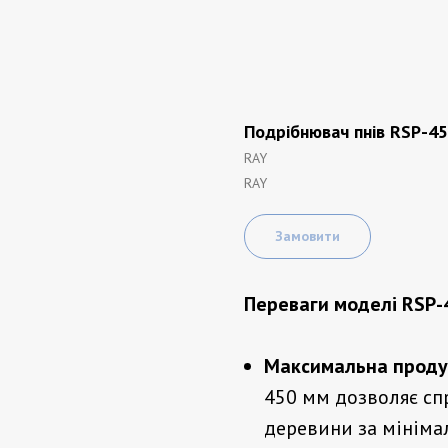
Подрібнювач пнів RSP-4
RAY
RAY
Замовити
Переваги моделі RSP-
Максимальна продук
450 мм дозволяє сп
деревини за мініма