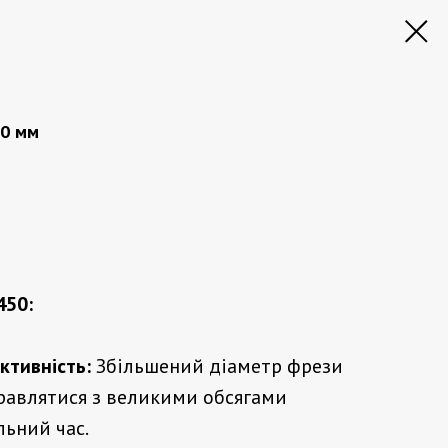
50 мм
450:
тивність:
Збільшений діаметр фрези
равлятися з великими обсягами
льний час.