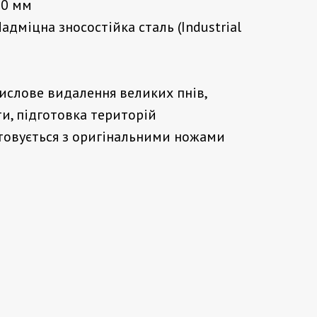
0 мм
адміцна зносостійка сталь (Industrial
слове видалення великих пнів,
ти, підготовка територій
овується з оригінальними ножами