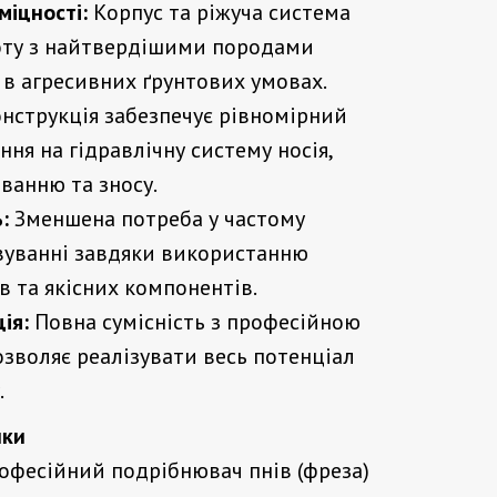
міцності:
Корпус та ріжуча система
оту з найтвердішими породами
 в агресивних ґрунтових умовах.
нструкція забезпечує рівномірний
ня на гідравлічну систему носія,
ванню та зносу.
:
Зменшена потреба у частому
вуванні завдяки використанню
в та якісних компонентів.
ія:
Повна сумісність з професійною
озволяє реалізувати весь потенціал
.
ики
фесійний подрібнювач пнів (фреза)