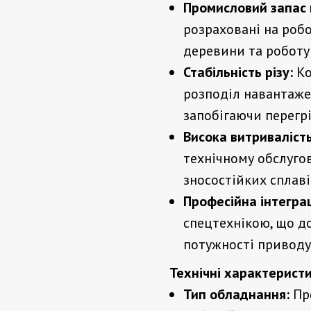
Промисловий запас 
розраховані на роб
деревини та роботу
Стабільність різу:
Ко
розподіл навантажен
запобігаючи перегрі
Висока витривалість
технічному обслуго
зносостійких сплаві
Професійна інтеграц
спецтехнікою, що д
потужності приводу
Технічні характерист
Тип обладнання:
Про